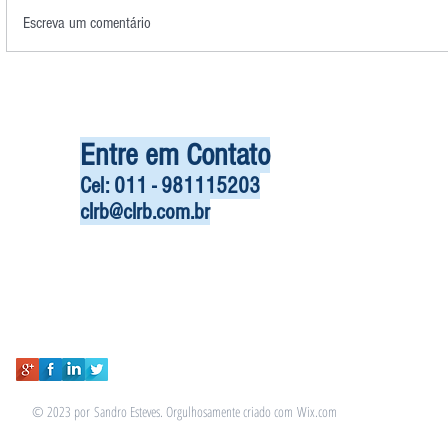
Escreva um comentário
Entre em Contato
Cel: 011 - 981115203
clrb@clrb.com.br
© 2023 por Sandro Esteves. Orgulhosamente criado com
Wix.com