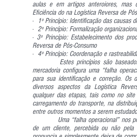
aulas e em artigos anteroiores, mas q
Eficiência do na Logística Reversa de Pós
·  
1º Princípio: Identificação das causas d
·  
2º Princípio: Formalização organizacion
· 
3º Princípio: Estabelecimento dos processos 
Reversa de Pós-Consumo
·  
4º Princípio: Coordenação e rastreabili
		Estes princípios são baseados na ideia principal de que o retorno de uma 
mercadoria configura uma “falha operaci
para sua identificação e correção. Os d
diversos aspectos da Logística Rever
qualquer das etapas, tais como no site
carregamento do transporte, na distribuiç
entre outros momentos a serem estudado
		Uma “falha operacional” nos processos de e-commerce pode significar a perda 
de um cliente, percebida ou não pela 
pronuncia e simplesmente deixa de compr