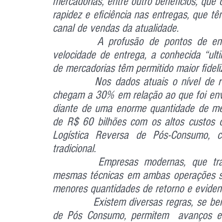
mercadorias, entre outro benefícios, que
rapidez e eficiência nas entregas, que tê
canal de vendas da atualidade.
		A profusão de pontos de entrega, com depósitos avançados para garantir 
velocidade de entrega, a conhecida “ult
de mercadorias têm permitido maior fidel
		Nos dados atuais o nível de retorno nos diversos segmentos do e-commerce 
chegam a 30% em relação ao que foi env
diante de uma enorme quantidade de mer
de R$ 60 bilhões com os altos custos 
Logística Reversa de Pós-Consumo, c
tradicional. 
		Empresas modernas, que trabalham com o e-commerce, têm aplicado as 
mesmas técnicas em ambas operações sem
menores quantidades de retorno e evide
		Existem diversas regras, se bem aplicadas nas operações de Logística Reversa 
de Pós Consumo, permitem  avanços em 