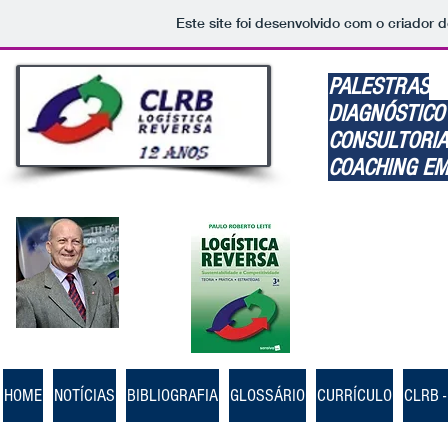
Este site foi desenvolvido com o criador d
PALESTRAS
DIAGNÓSTICO
CONSULTORI
COACHING EM
Citações
PROF. PAULO ROBERTO LEITE
HOME
NOTÍCIAS
BIBLIOGRAFIA
GLOSSÁRIO
CURRÍCULO
CLRB 